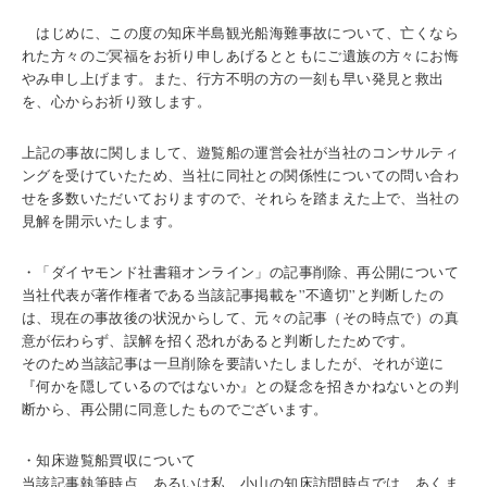
はじめに、この度の知床半島観光船海難事故について、亡くなら
れた方々のご冥福をお祈り申しあげるとともにご遺族の方々にお悔
やみ申し上げます。また、行方不明の方の一刻も早い発見と救出
を、心からお祈り致します。
上記の事故に関しまして、遊覧船の運営会社が当社のコンサルティ
ングを受けていたため、当社に同社との関係性についての問い合わ
せを多数いただいておりますので、それらを踏まえた上で、当社の
見解を開示いたします。
・「ダイヤモンド社書籍オンライン」の記事削除、再公開について
当社代表が著作権者である当該記事掲載を”不適切”と判断したの
は、現在の事故後の状況からして、元々の記事（その時点で）の真
意が伝わらず、誤解を招く恐れがあると判断したためです。
そのため当該記事は一旦削除を要請いたしましたが、それが逆に
『何かを隠しているのではないか』との疑念を招きかねないとの判
断から、再公開に同意したものでございます。
・知床遊覧船買収について
当該記事執筆時点、あるいは私、小山の知床訪問時点では、あくま