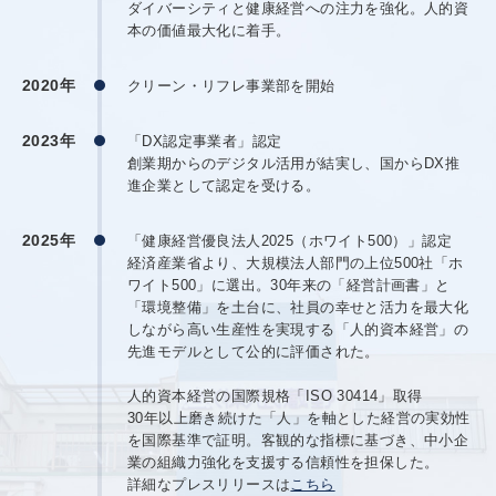
ダイバーシティと健康経営への注力を強化。人的資
本の価値最大化に着手。
2020年
クリーン・リフレ事業部を開始
2023年
「DX認定事業者」認定
創業期からのデジタル活用が結実し、国からDX推
進企業として認定を受ける。
2025年
「健康経営優良法人2025（ホワイト500）」認定
経済産業省より、大規模法人部門の上位500社「ホ
ワイト500」に選出。30年来の「経営計画書」と
「環境整備」を土台に、社員の幸せと活力を最大化
しながら高い生産性を実現する「人的資本経営」の
先進モデルとして公的に評価された。
人的資本経営の国際規格「ISO 30414」取得
30年以上磨き続けた「人」を軸とした経営の実効性
を国際基準で証明。客観的な指標に基づき、中小企
業の組織力強化を支援する信頼性を担保した。
詳細なプレスリリースは
こちら