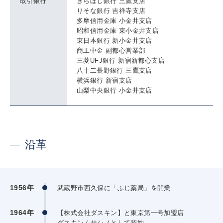
取引銀行
きらぼし銀行 三鷹支店
りそな銀行 吉祥寺支店
多摩信用金庫 小金井支店
昭和信用金庫 東小金井支店
東日本銀行 新小金井支店
商工中金 副都心営業部
三菱UFJ銀行 新宿新都心支店
八十二長野銀行 三鷹支店
横浜銀行 新宿支店
山梨中央銀行 小金井支店
沿革
1956年
武蔵野市西久保に「ふじ薬局」を開業
1964年
【株式会社ダスキン】と東京第一号加盟店
ダスキンムサシノとして契約