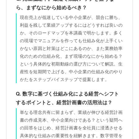
ら、まずなにから始めるべき？
現在売上が低迷している中小企業が、競合に勝ち、
利益を残して業績アップするにはどうすれば良いの
か。そのロードマップを本講義で明かします。多く
の現場でマニュアルを作っても仕組み化が上手くい
かない原因と対策はどこにあるのか、また業務効率
化のための仕組み化、まず現場のなにから始める？
という具体的な初期動線の選び方について解説。生
産性を短期間で上げる、中小企業の仕組み化のやり
かたをステップバイステップで提案します。
Q. 数字に基づく仕組み化による経営へシフト
するポイントと、経営計画書の活用法は？
単なる理念共有に留まらず、業績が伸びる経営計画
書の作成見本、中小企業向けである？という疑問へ
の回答をはじめ、経営計画書を全社員に浸透させる
具体的な仕組みの重要性を紐解きます。数字管理を