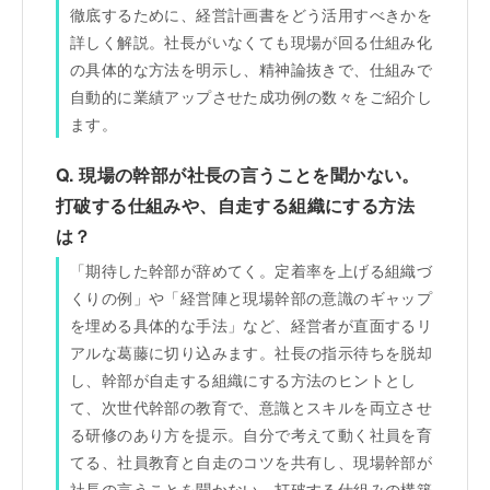
徹底するために、経営計画書をどう活用すべきかを
詳しく解説。社長がいなくても現場が回る仕組み化
の具体的な方法を明示し、精神論抜きで、仕組みで
自動的に業績アップさせた成功例の数々をご紹介し
ます。
Q. 現場の幹部が社長の言うことを聞かない。
打破する仕組みや、自走する組織にする方法
は？
「期待した幹部が辞めてく。定着率を上げる組織づ
くりの例」や「経営陣と現場幹部の意識のギャップ
を埋める具体的な手法」など、経営者が直面するリ
アルな葛藤に切り込みます。社長の指示待ちを脱却
し、幹部が自走する組織にする方法のヒントとし
て、次世代幹部の教育で、意識とスキルを両立させ
る研修のあり方を提示。自分で考えて動く社員を育
てる、社員教育と自走のコツを共有し、現場幹部が
社長の言うことを聞かない。打破する仕組みの構築