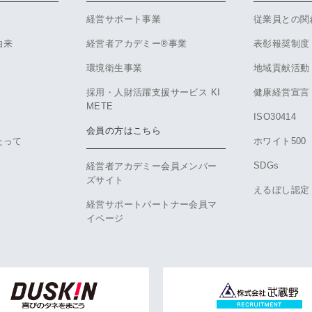
経営サポート事業
従業員との関
由来
経営者アカデミー®事業
表彰報奨制度
環境衛生事業
地域貢献活動
採用・人財活躍支援サービス KI
健康経営宣言
METE
ISO30414
会員の方はこちら
たって
ホワイト500
SDGs
経営者アカデミー会員メンバー
ズサイト
えるぼし認定
経営サポートパートナー会員マ
イページ