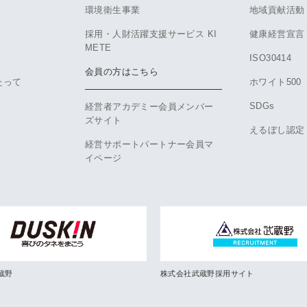
環境衛生事業
地域貢献活動
採用・人財活躍支援サービス KI
健康経営宣言
METE
ISO30414
会員の方はこちら
たって
ホワイト500
SDGs
経営者アカデミー会員メンバー
ズサイト
えるぼし認定
経営サポートパートナー会員マ
イページ
蔵野
株式会社武蔵野採用サイト