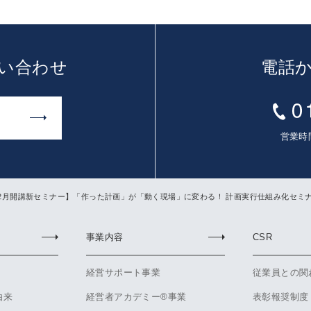
い合わせ
電話
営業時間
6年2月開講新セミナー】「作った計画」が「動く現場」に変わる！ 計画実行仕組み化セミ
事業内容
CSR
経営サポート事業
従業員との関
由来
経営者アカデミー®事業
表彰報奨制度