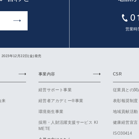
営業時間
023年12月22日(金)発売
事業内容
CSR
経営サポート事業
従業員との関
由来
経営者アカデミー®事業
表彰報奨制度
環境衛生事業
地域貢献活動
採用・人財活躍支援サービス KI
健康経営宣言
METE
ISO30414