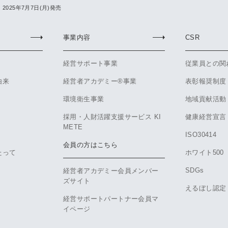
025年7月7日(月)発売
事業内容
CSR
経営サポート事業
従業員との関
由来
経営者アカデミー®事業
表彰報奨制度
環境衛生事業
地域貢献活動
採用・人財活躍支援サービス KI
健康経営宣言
METE
ISO30414
会員の方はこちら
たって
ホワイト500
SDGs
経営者アカデミー会員メンバー
ズサイト
えるぼし認定
経営サポートパートナー会員マ
イページ