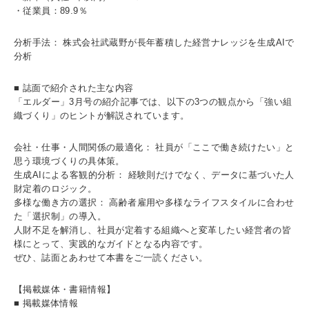
・従業員：89.9％
分析手法： 株式会社武蔵野が長年蓄積した経営ナレッジを生成AIで
分析
■ 誌面で紹介された主な内容
「エルダー」3月号の紹介記事では、以下の3つの観点から「強い組
織づくり」のヒントが解説されています。
会社・仕事・人間関係の最適化： 社員が「ここで働き続けたい」と
思う環境づくりの具体策。
生成AIによる客観的分析： 経験則だけでなく、データに基づいた人
財定着のロジック。
多様な働き方の選択： 高齢者雇用や多様なライフスタイルに合わせ
た「選択制」の導入。
人財不足を解消し、社員が定着する組織へと変革したい経営者の皆
様にとって、実践的なガイドとなる内容です。
ぜひ、誌面とあわせて本書をご一読ください。
【掲載媒体・書籍情報】
■ 掲載媒体情報