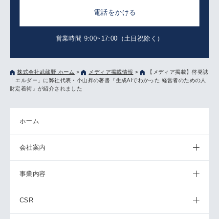
電話をかける
営業時間 9:00~17:00（土日祝除く）
株式会社武蔵野 ホーム
>
メディア掲載情報
>
【メディア掲載】啓発誌
「エルダー」に弊社代表・小山昇の著書『生成AIでわかった 経営者のための人
財定着術』が紹介されました
ホーム
会社案内
事業内容
CSR