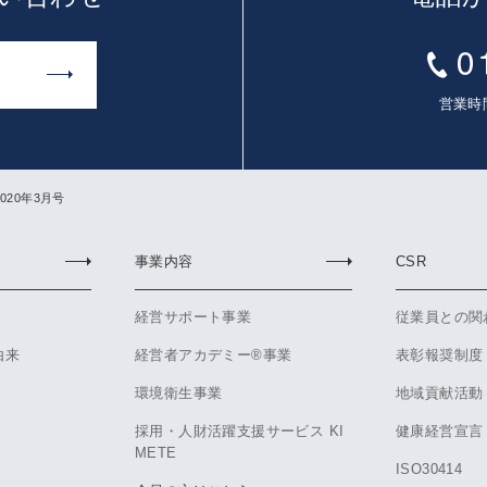
営業時間
020年3月号
事業内容
CSR
経営サポート事業
従業員との関
由来
経営者アカデミー®事業
表彰報奨制度
環境衛生事業
地域貢献活動
採用・人財活躍支援サービス KI
健康経営宣言
METE
ISO30414