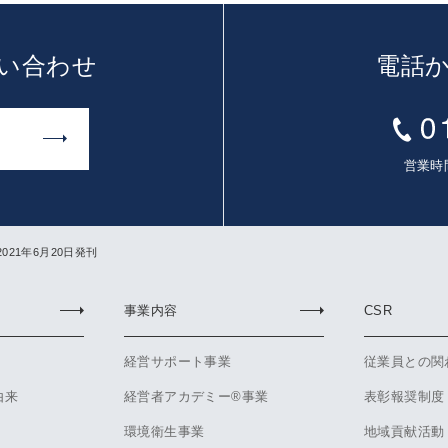
い合わせ
電話
営業時間
68 2021年6月20日発刊
事業内容
CSR
経営サポート事業
従業員との関
由来
経営者アカデミー®事業
表彰報奨制度
環境衛生事業
地域貢献活動