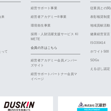
経営サポート事業
従業員との関
由来
経営者アカデミー®事業
表彰報奨制度
環境衛生事業
地域貢献活動
採用・人財活躍支援サービス KI
健康経営宣言
METE
ISO30414
会員の方はこちら
たって
ホワイト500
SDGs
経営者アカデミー会員メンバー
ズサイト
えるぼし認定
経営サポートパートナー会員マ
イページ