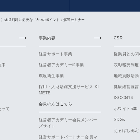
ナー】経営判断に必要な「3つのポイント」解説セミナー
事業内容
CSR
経営サポート事業
従業員との関
由来
経営者アカデミー®事業
表彰報奨制度
環境衛生事業
地域貢献活動
採用・人財活躍支援サービス KI
健康経営宣言
METE
ISO30414
会員の方はこちら
たって
ホワイト500
SDGs
経営者アカデミー会員メンバー
ズサイト
えるぼし認定
経営サポートパートナー会員マ