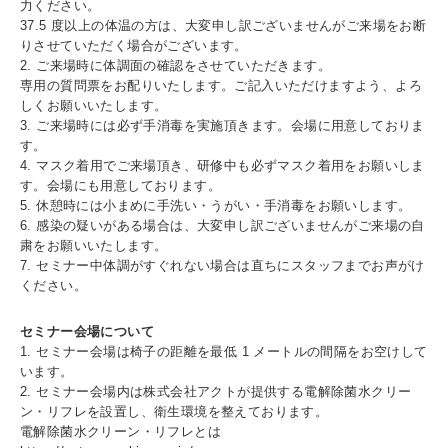
⼒ください。
37.5 度以上の体温の⽅は、大変申し訳ございませんがご来場をお断
りさせていただく場合がございます。
2. ご来場時に体調面の確認をさせていただきます。
専用の質問票をお配りいたします。ご記入いただけますよう、よろ
しくお願いいたします。
3. ご来場時には必ず手消毒を実施頂きます。会場に用意しておりま
す。
4. マスク着用でご来場頂き、研修中も必ずマスク着用をお願いしま
す。会場にも用意しております。
5. 休憩時には⼩まめに手洗い・うがい・手消毒をお願いします。
6. 感染の疑いがある場合は、大変申し訳ございませんがご来場の自
粛をお願いいたします。
7. セミナー中体調がすぐれない場合は直ちにスタッフまでお声がけ
ください。
セミナー会場について
1. セミナー会場は椅子の距離を最低 1 メートルの間隔をお空けして
います。
2. セミナー会場内は株式会社アクトが提供する電解除菌水クリー
ン・リフレを設置し、衛生環境を整えております。
電解除菌水クリーン・リフレとは