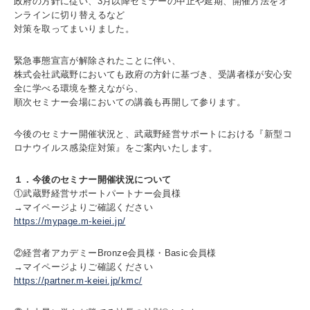
政府の⽅針に従い、3⽉以降セミナーの中止や延期、開催⽅法をオ
ンラインに切り替えるなど
対策を取ってまいりました。
緊急事態宣言が解除されたことに伴い、
株式会社武蔵野においても政府の⽅針に基づき、受講者様が安心安
全に学べる環境を整えながら、
順次セミナー会場においての講義も再開して参ります。
今後のセミナー開催状況と、武蔵野経営サポートにおける『新型コ
ロナウイルス感染症対策』をご案内いたします。
１．今後のセミナー開催状況について
①武蔵野経営サポートパートナー会員様
→マイページよりご確認ください
https://mypage.m-keiei.jp/
②経営者アカデミーBronze会員様・Basic会員様
→マイページよりご確認ください
https://partner.m-keiei.jp/kmc/