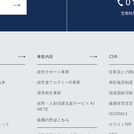
営業時間
事業内容
CSR
経営サポート事業
従業員との関
由来
経営者アカデミー®事業
表彰報奨制度
環境衛生事業
地域貢献活動
採用・人財活躍支援サービス KI
健康経営宣言
METE
ISO30414
会員の方はこちら
たって
ホワイト500