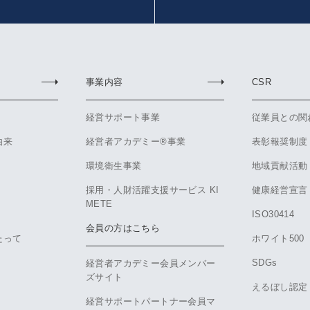
事業内容
CSR
経営サポート事業
従業員との関
由来
経営者アカデミー®事業
表彰報奨制度
環境衛生事業
地域貢献活動
採用・人財活躍支援サービス KI
健康経営宣言
METE
ISO30414
会員の方はこちら
たって
ホワイト500
SDGs
経営者アカデミー会員メンバー
ズサイト
えるぼし認定
経営サポートパートナー会員マ